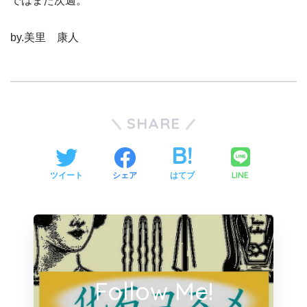
ではまた次週。
by.美里 康人
SHARE
LINE
ツイート
シェア
はてブ
Follow Me!