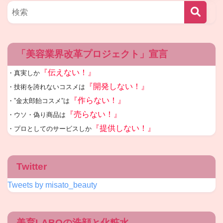
「美容業界改革プロジェクト」宣言
『伝えない！』
・真実しか
『開発しない！』
・技術を誇れないコスメは
『作らない！』
・”金太郎飴コスメ”は
『売らない！』
・ウソ・偽り商品は
『提供しない！』
・プロとしてのサービスしか
Twitter
Tweets by misato_beauty
美育LABOの洗顔と化粧水