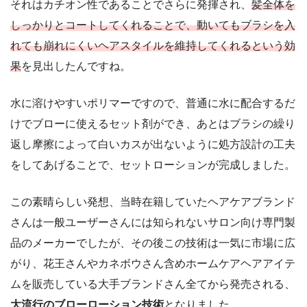
それはカチオン性であることでさらに発揮され、
髪全体を
しっかりとコートしてくれることで、動いてもブラシを入
れても崩れにくいヘアスタイルを維持してくれるという効
果
を見出したんですね。
水に溶けやすいポリマーですので、普通に水に配合するだ
けでブローに使えるセット剤ができ、あとはブラシの繰り
返し摩擦によって白いカスが出ないように処方設計の工夫
をしてあげることで、セットローションが完成しました。
この素晴らしい発想、当時在籍していたヘアケアブランド
さんは一般ユーザーさんには知られないサロン向け専門製
品のメーカーでしたが、その後この技術は一気に市場に広
がり、花王さんやカネボウさん含めホームケアヘアアイテ
ムを販売している大手ブランドさん全てから発売される、
大流行のブローローション技術
となりました。