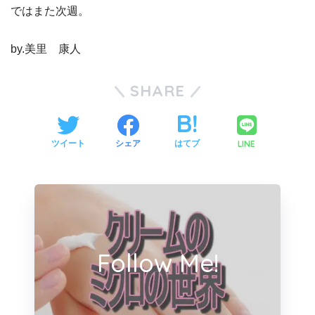
ではまた次週。
by.美里 康人
SHARE
LINE
ツイート
シェア
はてブ
Follow Me!