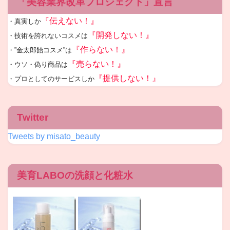
「美容業界改革プロジェクト」宣言
『伝えない！』
・真実しか
『開発しない！』
・技術を誇れないコスメは
『作らない！』
・”金太郎飴コスメ”は
『売らない！』
・ウソ・偽り商品は
『提供しない！』
・プロとしてのサービスしか
Twitter
Tweets by misato_beauty
美育LABOの洗顔と化粧水