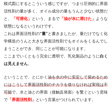
模式図にするとこういう感じですが、つまり圧倒的に界面
活性剤の量が多く、オイル成分の量もうんと少ない状態だ
と、
「可溶化」
という、まるで
「油が水に溶けた」
ような
状態になるというわけです。
これは界面活性剤の
“量”
と書きましたが、量だけでなく化
学構造のうんと大きな界面活性剤でもオイルをくるんでし
まうことができ、同じことが可能になります。
ここまでいくともう完全に透明で、乳化製品のように
白く
は見えません
。
ということで、とにかく
油を水の中に安定して留めるため
にはこうして界面活性剤のチカラを借りなければ実現は不
可能
で、水と油との界面（接触反発面）を繋ぐという意味
で
「界面活性剤」
という言葉がつけられています。