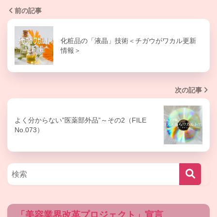
前の記事
化粧品の「液晶」技術＜チガウがワカル更新
情報＞
次の記事
よく分からない”医薬部外品”～その2（FILE
No.073）
「美容業界改革プロジェクト」宣言