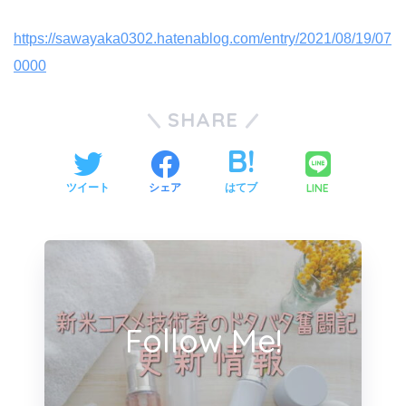
https://sawayaka0302.hatenablog.com/entry/2021/08/19/07
0000
SHARE
LINE
ツイート
シェア
はてブ
Follow Me!