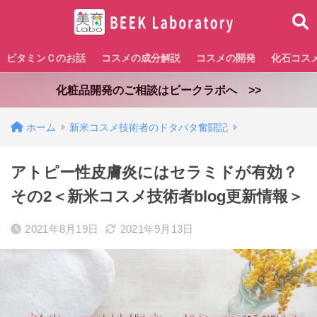
ビタミンＣのお話
コスメの成分解説
コスメの開発
化石コス
化粧品開発のご相談はビークラボへ >>
ホーム
新米コスメ技術者のドタバタ奮闘記
アトピー性皮膚炎にはセラミドが有効？
その2＜新米コスメ技術者blog更新情報＞
2021年8月19日
2021年9月13日