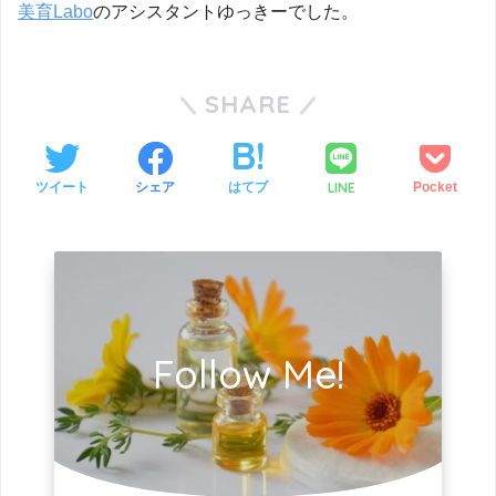
美育Labo
のアシスタントゆっきーでした。
SHARE
LINE
ツイート
シェア
はてブ
Pocket
Follow Me!