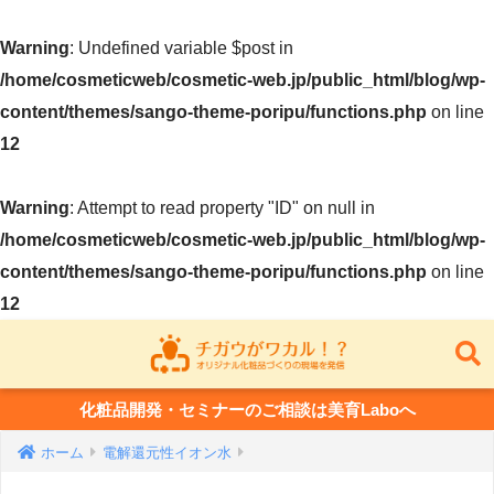
Warning
: Undefined variable $post in
/home/cosmeticweb/cosmetic-web.jp/public_html/blog/wp-
content/themes/sango-theme-poripu/functions.php
on line
12
Warning
: Attempt to read property "ID" on null in
/home/cosmeticweb/cosmetic-web.jp/public_html/blog/wp-
content/themes/sango-theme-poripu/functions.php
on line
12
化粧品開発・セミナーのご相談は美育Laboへ
ホーム
電解還元性イオン水