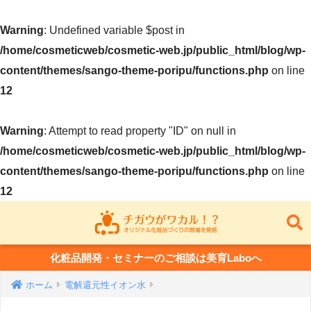
Warning
: Undefined variable $post in
/home/cosmeticweb/cosmetic-web.jp/public_html/blog/wp-
content/themes/sango-theme-poripu/functions.php
on line
12
Warning
: Attempt to read property "ID" on null in
/home/cosmeticweb/cosmetic-web.jp/public_html/blog/wp-
content/themes/sango-theme-poripu/functions.php
on line
12
化粧品開発・セミナーのご相談は美育Laboへ
ホーム
電解還元性イオン水