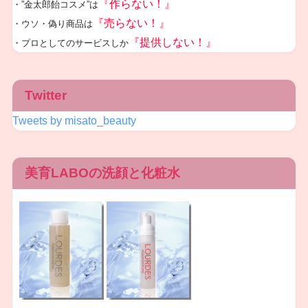
『作らない！』
・”金太郎飴コスメ”は
『売らない！』
・ウソ・偽り商品は
『提供しない！』
・プロとしてのサービスしか
Twitter
Tweets by misato_beauty
美育LABOの洗顔と化粧水