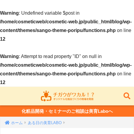
Warning
: Undefined variable $post in
/home/cosmeticweb/cosmetic-web.jp/public_html/blog/wp-
content/themes/sango-theme-poripu/functions.php
on line
12
Warning
: Attempt to read property "ID" on null in
/home/cosmeticweb/cosmetic-web.jp/public_html/blog/wp-
content/themes/sango-theme-poripu/functions.php
on line
12
化粧品開発・セミナーのご相談は美育Laboへ
ホーム
ある日の美育LABO