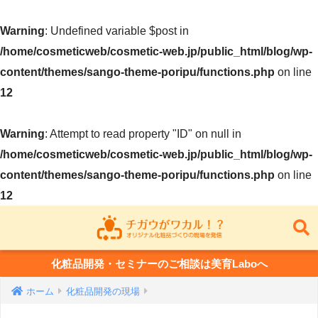
Warning
: Undefined variable $post in
/home/cosmeticweb/cosmetic-web.jp/public_html/blog/wp-
content/themes/sango-theme-poripu/functions.php
on line
12
Warning
: Attempt to read property "ID" on null in
/home/cosmeticweb/cosmetic-web.jp/public_html/blog/wp-
content/themes/sango-theme-poripu/functions.php
on line
12
化粧品開発・セミナーのご相談は美育Laboへ
ホーム
化粧品開発の現場