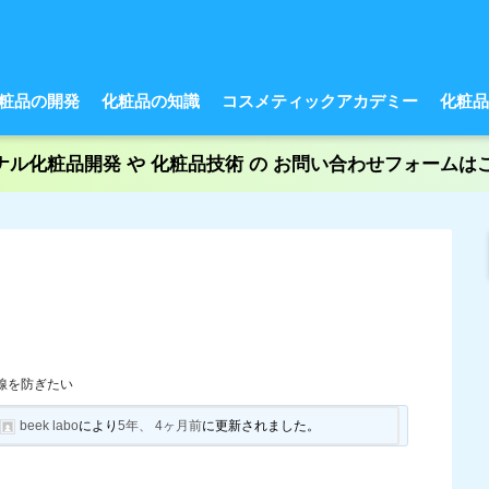
粧品の開発
化粧品の知識
コスメティックアカデミー
化粧品
ナル化粧品開発 や 化粧品技術 の お問い合わせフォームはこ
線を防ぎたい
に
beek labo
により
5年、 4ヶ月前
に更新されました。