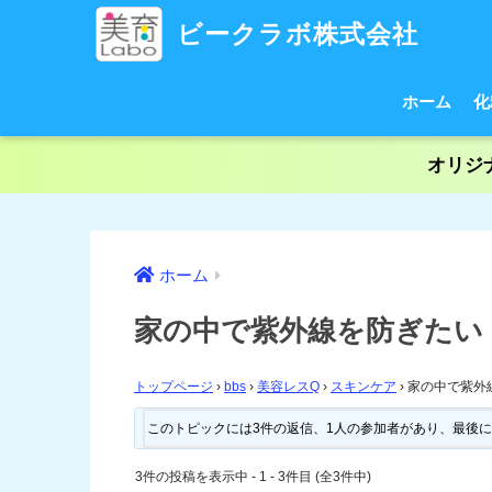
ビークラボ株式会社
ホーム
化
オリジ
ホーム
家の中で紫外線を防ぎたい
トップページ
›
bbs
›
美容レスQ
›
スキンケア
›
家の中で紫外
このトピックには3件の返信、1人の参加者があり、最後
3件の投稿を表示中 - 1 - 3件目 (全3件中)