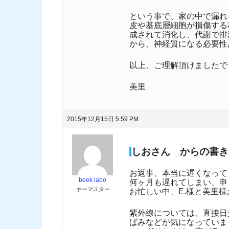
という事で、家の中で漏れ
皮や基底層細胞が損傷する
成されて消化し、代謝で排
から、神経質になる必要性
以上、ご理解頂けましたで
美里
2015年12月15日 5:59 PM
しお
さん からの書き
お返事、本当に遅くなって
beek labo
何ヶ月も遅れてしまい、申
キーマスター
お忙しい中、E.様と美里様
紫外線については、直接日
ばみなどが気になっていま