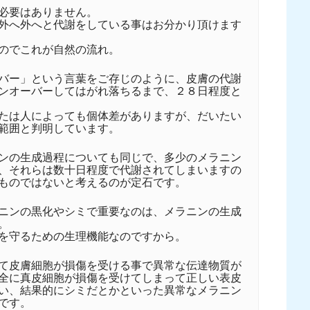
必要はありません。
外へ外へと代謝をしている事はお分かり頂けます
のでこれが自然の流れ。
バー」という言葉をご存じのように、皮膚の代謝
ンオーバーしてはがれ落ちるまで、２８日程度と
たは人によっても個体差がありますが、だいたい
範囲と判明しています。
ンの生成過程についても同じで、多少のメラニン
、それらは数十日程度で代謝されてしまいますの
ものではないと考えるのが定石です。
ニンの黒化やシミで重要なのは、メラニンの生成
。
を守るための生理機能なのですから。
て皮膚細胞が損傷を受ける事で異常な伝達物質が
全に真皮細胞が損傷を受けてしまって正しい表皮
い、結果的にシミだとかといった異常なメラニン
です。