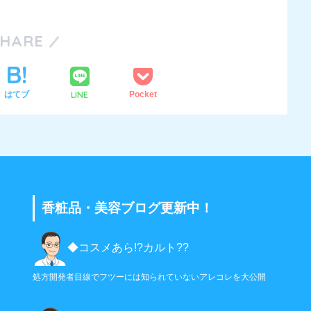
SHARE
LINE
はてブ
Pocket
香粧品・美容ブログ更新中！
◆コスメあら!?カルト??
処方開発者目線でフツーには知られていないアレコレを大公開