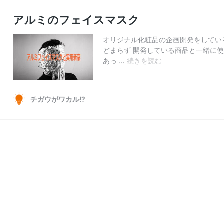
アルミのフェイスマスク
オリジナル化粧品の企画開発をしてい
どまらず 開発している商品と一緒に
ア
あっ …
続きを読む
ル
ミ
の
チガウがワカル!?
フ
ェ
イ
ス
マ
ス
ク