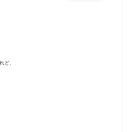
れど、
！