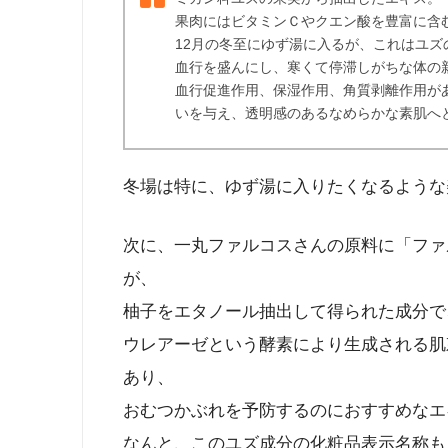
果肉にはビタミンＣやクエン酸を豊富に含
12月の冬至にゆず湯に入るが、これはユ
血行を盛んにし、寒くて停滞しがちな体の
血行促進作用、保湿作用、角質剥離作用が
いを与え、透明感のあるなめらかな素肌へ
冬場は特に、ゆず湯に入りたくなるような
次に、一丸ファルコスさんの原料に「ファ
が、
柚子をエタノール抽出して得られた成分で
ウレアーゼという酵素により生成される肌
あり、
おむつかぶれを予防するのにおすすめなエ
なんと、このユズ成分の化粧品表示名称も