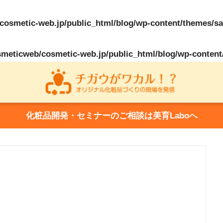
osmetic-web.jp/public_html/blog/wp-content/themes/sa
meticweb/cosmetic-web.jp/public_html/blog/wp-content
化粧品開発・セミナーのご相談は美育Laboへ