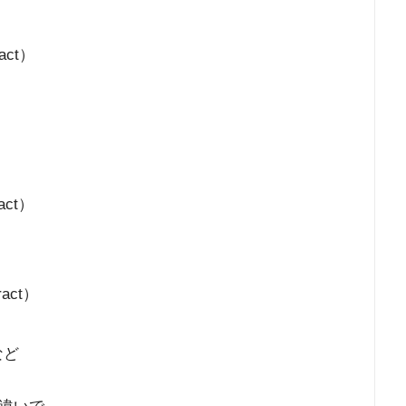
act）
act）
ract）
 など