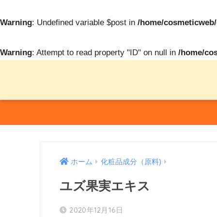
Warning
: Undefined variable $post in
/home/cosmeticweb/c
Warning
: Attempt to read property "ID" on null in
/home/cos
ホーム
化粧品成分（原料)
ユズ果実エキス
2020年12月16日