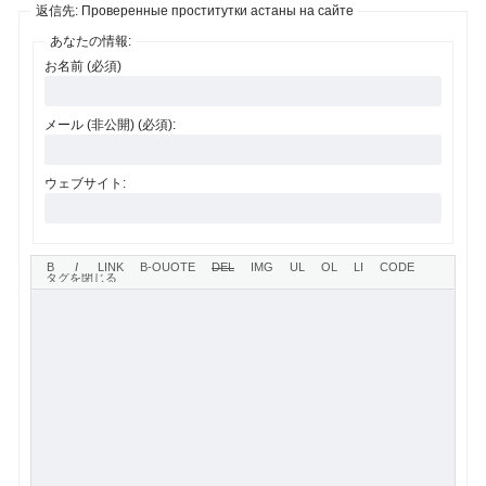
返信先: Проверенные проститутки астаны на сайте
あなたの情報:
お名前 (必須)
メール (非公開) (必須):
ウェブサイト: