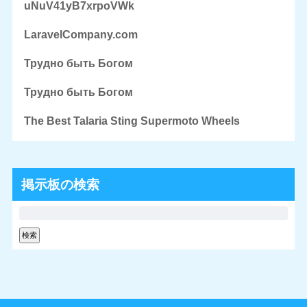
uNuV41yB7xrpoVWk
LaravelCompany.com
Трудно быть Богом
Трудно быть Богом
The Best Talaria Sting Supermoto Wheels
掲示板の検索