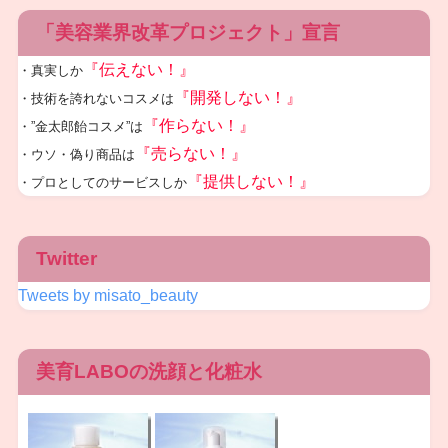
「美容業界改革プロジェクト」宣言
『伝えない！』
・真実しか
『開発しない！』
・技術を誇れないコスメは
『作らない！』
・”金太郎飴コスメ”は
『売らない！』
・ウソ・偽り商品は
『提供しない！』
・プロとしてのサービスしか
Twitter
Tweets by misato_beauty
美育LABOの洗顔と化粧水